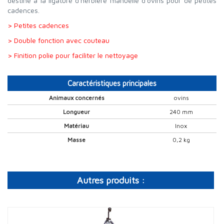
destiné à la ligature d'herbière manuelle d'ovins pour de petites
cadences.
> Petites cadences
> Double fonction avec couteau
> Finition polie pour faciliter le nettoyage
Caractéristiques principales
Animaux concernés
ovins
Longueur
240 mm
Matériau
Inox
Masse
0,2 kg
Autres produits :