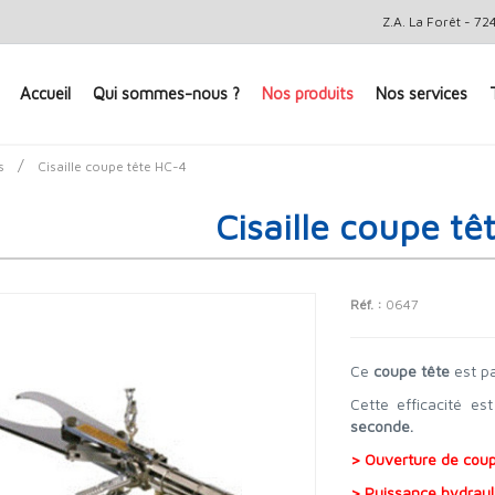
Z.A. La Forêt - 
Accueil
Qui sommes-nous ?
Nos produits
Nos services
/
s
Cisaille coupe tête HC-4
Cisaille coupe t
Réf. :
0647
Ce
coupe tête
est p
Cette efficacité e
seconde.
> Ouverture de cou
> Puissance hydrau