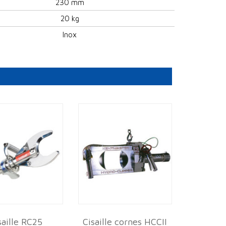
230 mm
20 kg
Inox
saille RC25
Cisaille cornes HCCII