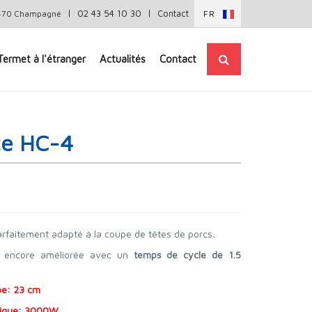
|
|
02 43 54 10 30
Contact
72470 Champagné
FR
Termet à l'étranger
Actualités
Contact
ête HC-4
arfaitement adapté à la coupe de têtes de porcs
.
st encore améliorée avec un
temps de cycle de 1.5
pe: 23 cm
lique: 3000W