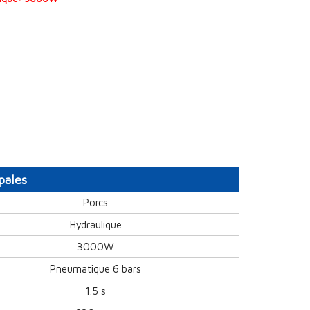
pales
Porcs
Hydraulique
3000W
Pneumatique 6 bars
1.5 s