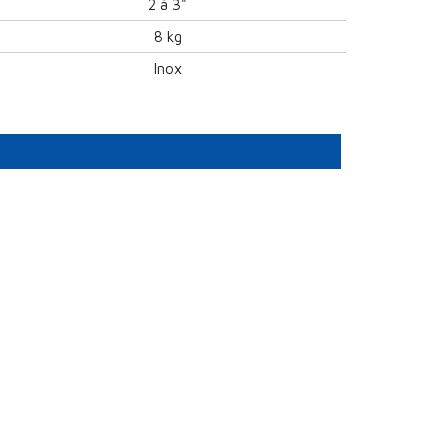
2 à 3"
8 kg
Inox