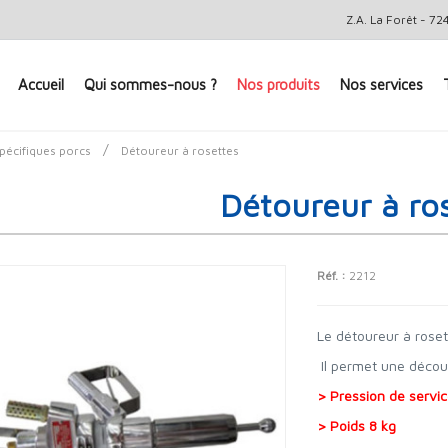
Z.A. La Forêt - 
Accueil
Qui sommes-nous ?
Nos produits
Nos services
/
spécifiques porcs
Détoureur à rosettes
Détoureur à ro
Réf. :
2212
Le détoureur à rose
Il permet une découp
> Pression de servic
> Poids 8 kg