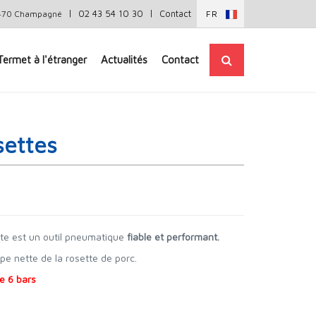
|
|
02 43 54 10 30
Contact
72470 Champagné
FR
Termet à l'étranger
Actualités
Contact
settes
tte est un outil pneumatique
fiable et performant.
e nette de la rosette de porc.
e 6 bars