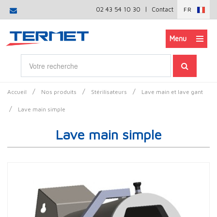
|
02 43 54 10 30
Contact
FR
Menu
/
/
/
Accueil
Nos produits
Stérilisateurs
Lave main et lave gant
/
Lave main simple
Lave main simple