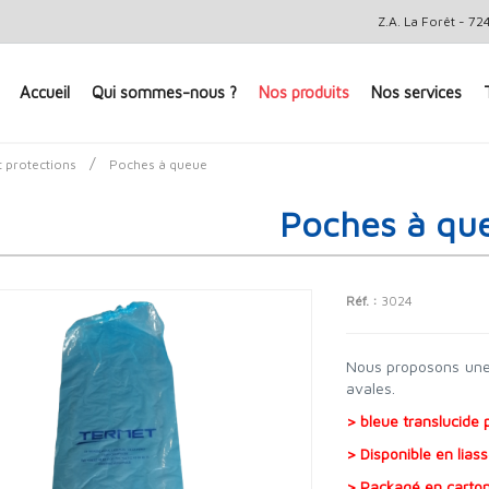
Z.A. La Forêt - 
Accueil
Qui sommes-nous ?
Nos produits
Nos services
/
 protections
Poches à queue
Poches à qu
Réf. :
3024
Nous proposons une 
avales.
> bleue translucide p
> Disponible en lias
> Packagé en carton