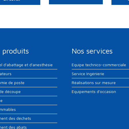
 produits
Nos services
el d'abattage et d'anesthésie
Equipe technico-commerciale
sateurs
Service Ingénierie
mie de poste
Réalisations sur mesure
 de découpe
Equipements d'occasion
ne
mmables
ment des déchets
ment des abats