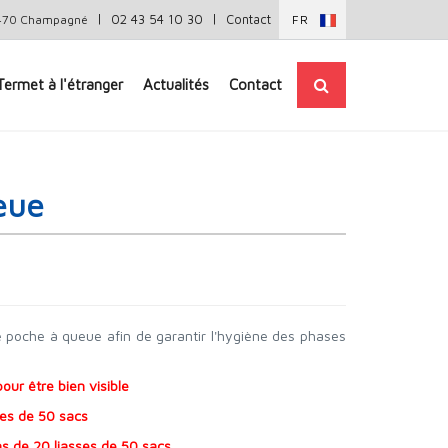
|
|
02 43 54 10 30
Contact
72470 Champagné
FR
Termet à l'étranger
Actualités
Contact
eue
poche à queue afin de garantir l'hygiène des phases
our être bien visible
ses de 50 sacs
s de 20 liasses de 50 sacs