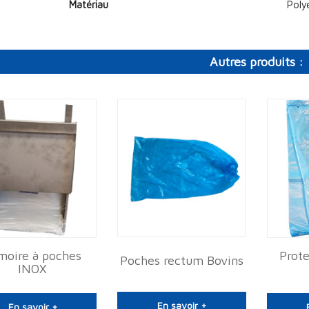
Matériau
Poly
Autres produits :
moire à poches
Prote
Poches rectum Bovins
INOX
En savoir +
En savoir +