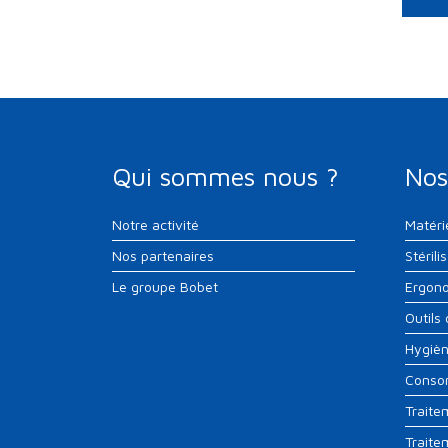
Qui sommes nous ?
Nos
Notre activité
Matéri
Nos partenaires
Stérili
Le groupe Bobet
Ergono
Outils
Hygiè
Conso
Traite
Traite