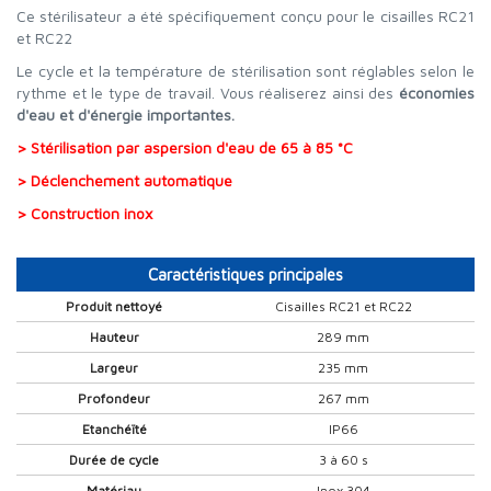
Ce stérilisateur a été spécifiquement conçu pour le cisailles RC21
et RC22
Le cycle et la température de stérilisation sont réglables selon le
rythme et le type de travail. Vous réaliserez ainsi des
économies
d'eau et d'énergie importantes.
> Stérilisation par aspersion d'eau de 65 à 85 °C
> Déclenchement automatique
> Construction inox
Caractéristiques principales
Produit nettoyé
Cisailles RC21 et RC22
Hauteur
289 mm
Largeur
235 mm
Profondeur
267 mm
Etanchéïté
IP66
Durée de cycle
3 à 60 s
Matériau
Inox 304