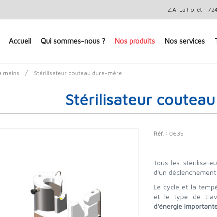
Z.A. La Forêt - 
Accueil
Qui sommes-nous ?
Nos produits
Nos services
/
à mains
Stérilisateur couteau dure-mère
Stérilisateur coutea
Réf. :
0635
Tous les stérilisat
d'un déclenchement 
Le cycle et la tempé
et le type de trav
d'énergie importante