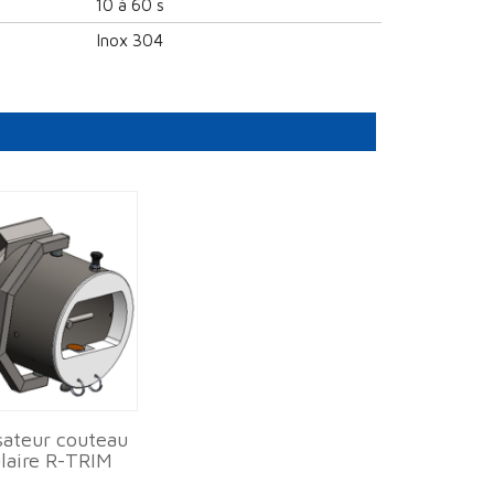
10 à 60 s
Inox 304
isateur couteau
ulaire R-TRIM