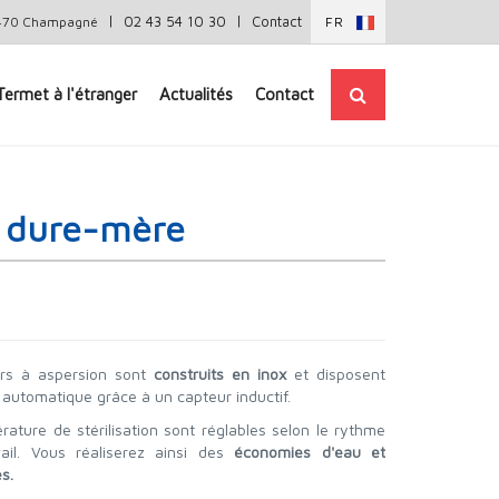
|
|
02 43 54 10 30
Contact
72470 Champagné
FR
Termet à l'étranger
Actualités
Contact
u dure-mère
eurs à aspersion sont
construits
en inox
et disposent
automatique grâce à un capteur inductif.
rature de stérilisation sont réglables selon le rythme
ail. Vous réaliserez ainsi des
économies d'eau et
s.