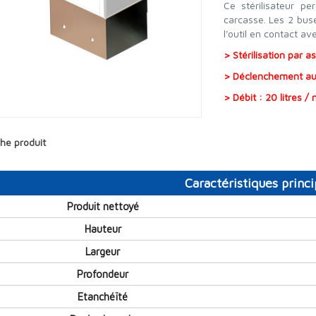
Ce stérilisateur p
carcasse. Les 2 buse
l'outil en contact ave
> Stérilisation par 
> Déclenchement au
> Débit : 20 litres 
che produit
Caractéristiques princi
Produit nettoyé
Hauteur
Largeur
Profondeur
Etanchéïté