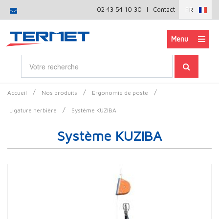
|
02 43 54 10 30
Contact
FR
Menu
/
/
/
Accueil
Nos produits
Ergonomie de poste
/
Ligature herbière
Système KUZIBA
Système KUZIBA