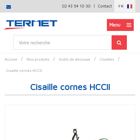
|
02 43 54 10 30
Contact
FR
Menu
/
/
/
/
Accueil
Nos produits
Outils de découpe
Cisailles
Cisaille cornes HCCII
Cisaille cornes HCCII