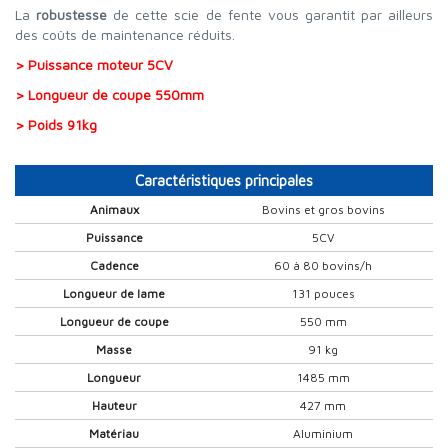
La
robustesse
de cette scie de fente vous garantit par ailleurs
des coûts de maintenance réduits.
> Puissance moteur 5CV
> Longueur de coupe 550mm
> Poids 91kg
Caractéristiques principales
Animaux
Bovins et gros bovins
Puissance
5CV
Cadence
60 à 80 bovins/h
Longueur de lame
131 pouces
Longueur de coupe
550 mm
Masse
91 kg
Longueur
1485 mm
Hauteur
427 mm
Matériau
Aluminium