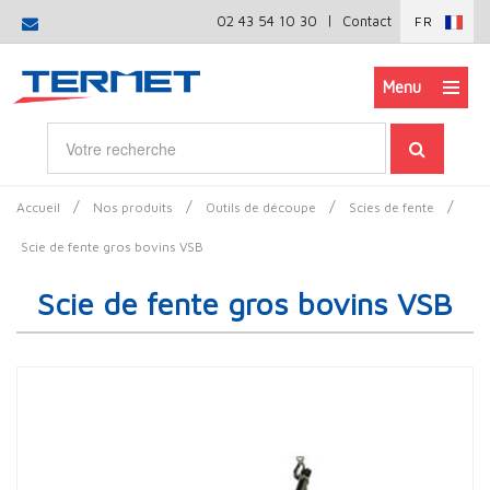
|
02 43 54 10 30
Contact
FR
Menu
/
/
/
/
Accueil
Nos produits
Outils de découpe
Scies de fente
Scie de fente gros bovins VSB
Scie de fente gros bovins VSB