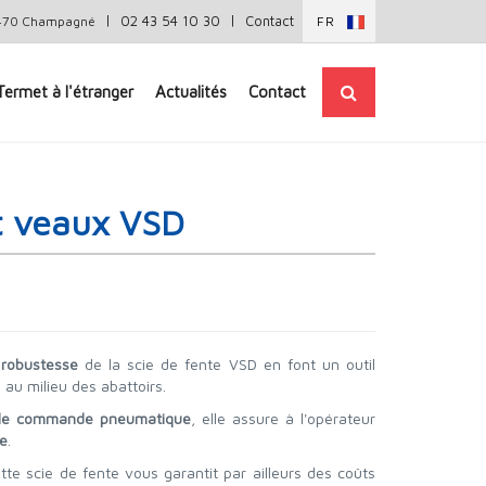
|
|
02 43 54 10 30
Contact
72470 Champagné
FR
Termet à l'étranger
Actualités
Contact
et veaux VSD
a
robustesse
de la scie de fente VSD en font un outil
au milieu des abattoirs.
le commande pneumatique
, elle assure à l'opérateur
le
.
te scie de fente vous garantit par ailleurs des coûts