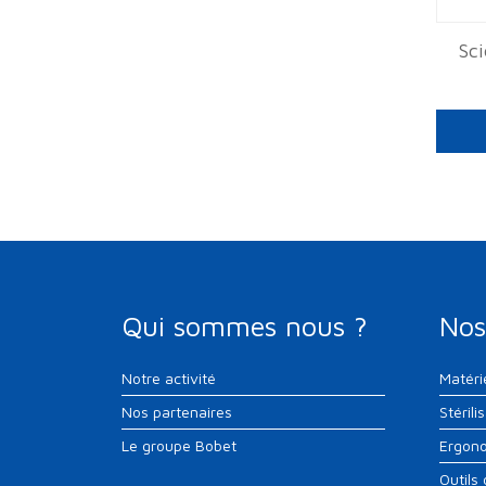
Sci
Qui sommes nous ?
Nos
Notre activité
Matéri
Nos partenaires
Stérili
Le groupe Bobet
Ergono
Outils