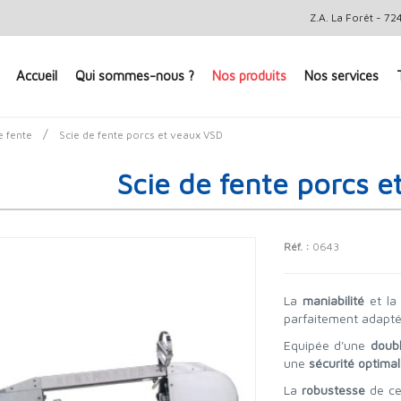
Z.A. La Forêt - 
Accueil
Qui sommes-nous ?
Nos produits
Nos services
/
e fente
Scie de fente porcs et veaux VSD
Scie de fente porcs 
Réf. :
0643
La
maniabilité
et l
parfaitement adapté 
Equipée d'une
doub
une
sécurité optima
La
robustesse
de cet