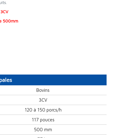
its.
 3CV
pe 500mm
pales
Bovins
3CV
120 à 150 porcs/h
117 pouces
500 mm