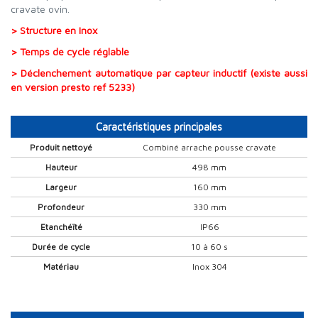
cravate ovin.
> Structure en Inox
> Temps de cycle réglable
> Déclenchement automatique par capteur inductif (existe aussi
en version presto ref 5233)
Caractéristiques principales
Produit nettoyé
Combiné arrache pousse cravate
Hauteur
498 mm
Largeur
160 mm
Profondeur
330 mm
Etanchéïté
IP66
Durée de cycle
10 à 60 s
Matériau
Inox 304