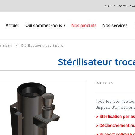
Z.A. La Forêt - 
Accueil
Qui sommes-nous ?
Nos produits
Nos services
/
à mains
Stérilisateur trocart porc
Stérilisateur troc
Réf. :
6026
Tous les stérilisat
dispose d'un déclenc
> Stérilisation par 
> Déclenchement man
> Support optimisé p