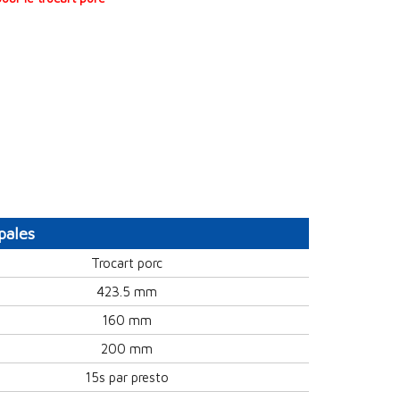
pales
Trocart porc
423.5 mm
160 mm
200 mm
15s par presto