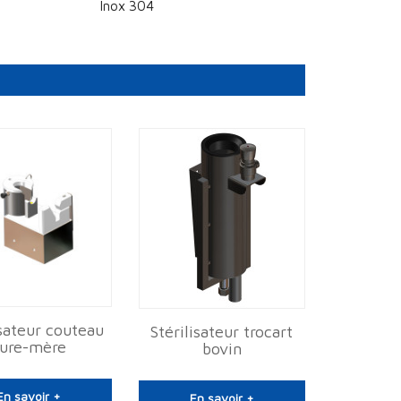
Inox 304
isateur couteau
Stérilisateur trocart
ure-mère
bovin
En savoir +
En savoir +