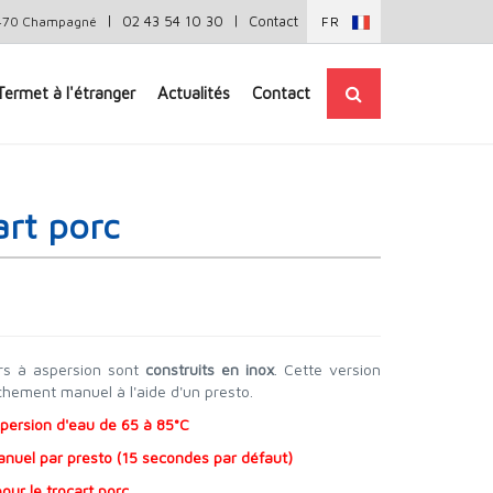
|
|
02 43 54 10 30
Contact
72470 Champagné
FR
Termet à l'étranger
Actualités
Contact
art porc
eurs à aspersion sont
construits en inox
. Cette version
hement manuel à l'aide d'un presto.
aspersion d'eau de 65 à 85°C
uel par presto (15 secondes par défaut)
our le trocart porc