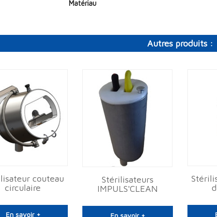
Matériau
Autres produits :
ilisateur couteau
Stéril
Stérilisateurs
circulaire
d
IMPULS'CLEAN
En savoir +
En savoir +